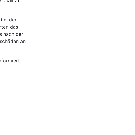
squalität
 bei den
rten das
s nach der
nschäden an
nformiert