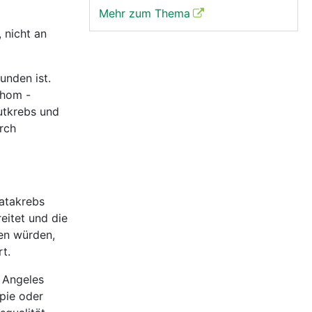
Mehr zum Thema
 nicht an
unden ist.
phom -
utkrebs und
rch
tatakrebs
eitet und die
en würden,
t.
 Angeles
apie oder