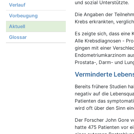
und sozial Unterstützte.
Verlauf
Die Angaben der Teilnehme
Vorbeugung
Krebs erkrankten, verglich
Aktuell
Es zeigte sich, dass eine
Glossar
Alle Krebsdiagnosen - Pr
gingen mit einer Verschle
Endometriumkarzinom aus
Prostata-, Darm- und Lung
Verminderte Lebens
Bereits frühere Studien h
negativ auf die Lebensqua
Patienten das symptomati
wird oft über den Sinn ei
Der Forscher John Gore v
hatte 475 Patienten vor e