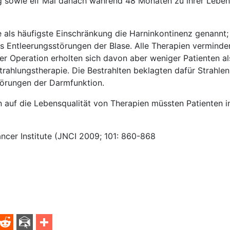
g sowie elf Mal danach während 48 Monaten zu ihrer Leben
als häufigste Einschränkung die Harninkontinenz genannt;
s Entleerungsstörungen der Blase. Alle Therapien verminde
er Operation erholten sich davon aber weniger Patienten al
trahlungstherapie. Die Bestrahlten beklagten dafür Strahle
örungen der Darmfunktion.
auf die Lebensqualität von Therapien müssten Patienten i
ancer Institute (JNCI 2009; 101: 860-868