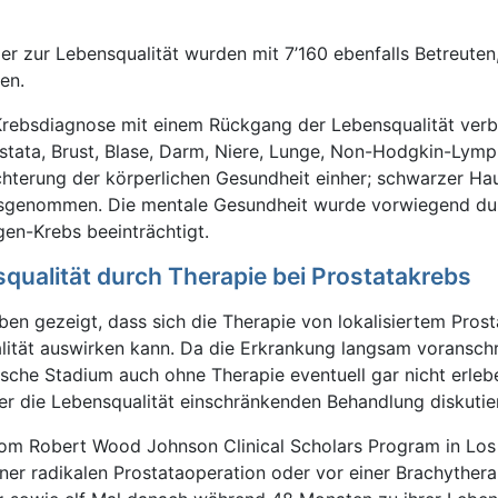
r zur Lebensqualität wurden mit 7’160 ebenfalls Betreuten,
en.
 Krebsdiagnose mit einem Rückgang der Lebensqualität verb
ostata, Brust, Blase, Darm, Niere, Lunge, Non-Hodgkin-Lym
chterung der körperlichen Gesundheit einher; schwarzer Ha
genommen. Die mentale Gesundheit wurde vorwiegend du
en-Krebs beeinträchtigt.
qualität durch Therapie bei Prostatakrebs
aben gezeigt, dass sich die Therapie von lokalisiertem Pros
lität auswirken kann. Da die Erkrankung langsam voranschr
sche Stadium auch ohne Therapie eventuell gar nicht erleb
ner die Lebensqualität einschränkenden Behandlung diskutier
om Robert Wood Johnson Clinical Scholars Program in Los
iner radikalen Prostataoperation oder vor einer Brachyther