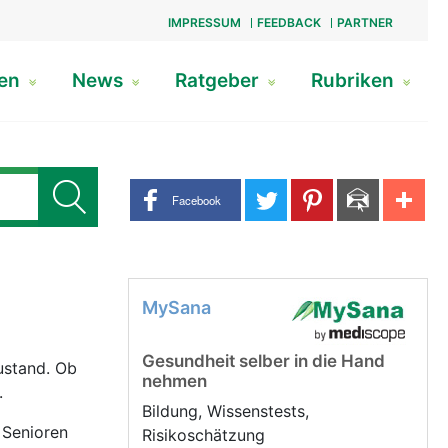
IMPRESSUM
FEEDBACK
PARTNER
gen
News
Ratgeber
Rubriken
Share buttons
Facebook
MySana
Gesundheit selber in die Hand
ustand. Ob
nehmen
.
Bildung, Wissenstests,
 Senioren
Risikoschätzung