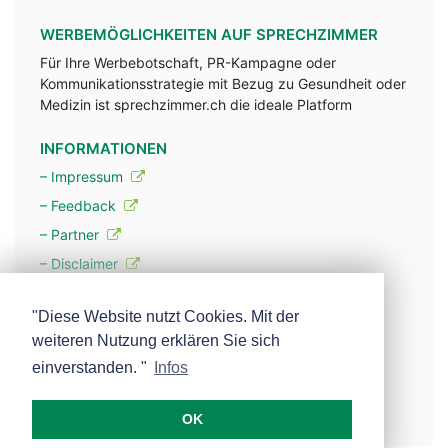
WERBEMÖGLICHKEITEN AUF SPRECHZIMMER
Für Ihre Werbebotschaft, PR-Kampagne oder
Kommunikationsstrategie mit Bezug zu Gesundheit oder
Medizin ist sprechzimmer.ch die ideale Platform
INFORMATIONEN
– Impressum
– Feedback
– Partner
– Disclaimer
– Datenschutzerklärung / Privacy Policy
"Diese Website nutzt Cookies. Mit der
weiteren Nutzung erklären Sie sich
– Werbung
einverstanden. "
Infos
– Mehr über unsere Experten
OK