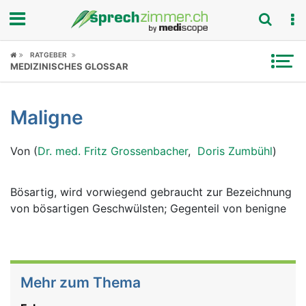
Fokus
RATGEBER
MEDIZINISCHES GLOSSAR
Krankheitsbilder
Maligne
Symptome
Von (
Dr. med. Fritz Grossenbacher
,
Doris Zumbühl
)
Untersuchungen
News
Bösartig, wird vorwiegend gebraucht zur Bezeichnung
von bösartigen Geschwülsten; Gegenteil von benigne
Ratgeber
Rubriken
Mehr zum Thema