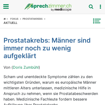
Fokus
FOKUS
PROSTATAKREBS
AKTUELL
Krankheitsbilder
Prostatakrebs: Männer sind
Symptome
immer noch zu wenig
Untersuchungen
aufgeklärt
News
Von (
Doris Zumbühl
)
Ratgeber
Scham und unentdeckte Symptome zählen zu den
wichtigsten Gründen, warum es europäische Männer
Rubriken
mittleren Alters unterlassen, medizinische Hilfe in
Anspruch zu nehmen, wenn sie Prostatabeschwerden
haben. Medizinische Fachleute fordern bessere
Aufklärung über Prostatakrebs.