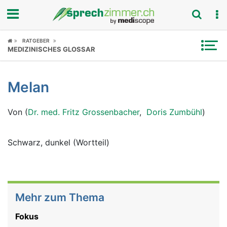
Fokus
RATGEBER
MEDIZINISCHES GLOSSAR
Krankheitsbilder
Melan
Symptome
Von (
Dr. med. Fritz Grossenbacher
,
Doris Zumbühl
)
Untersuchungen
News
Schwarz, dunkel (Wortteil)
Ratgeber
Rubriken
Mehr zum Thema
Fokus