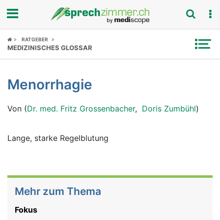
Fokus
RATGEBER
MEDIZINISCHES GLOSSAR
Krankheitsbilder
Menorrhagie
Symptome
Von (
Dr. med. Fritz Grossenbacher
,
Doris Zumbühl
)
Untersuchungen
News
Lange, starke Regelblutung
Ratgeber
Rubriken
Mehr zum Thema
Fokus