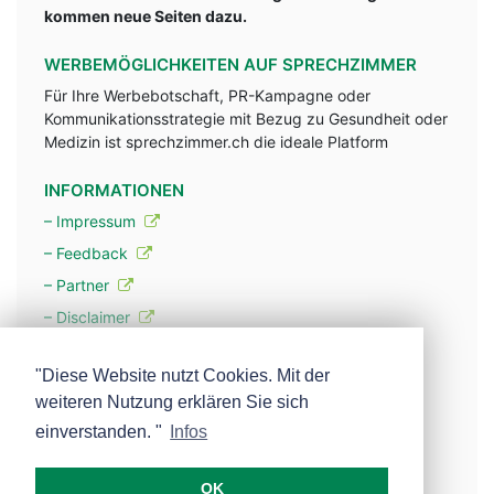
kommen neue Seiten dazu.
WERBEMÖGLICHKEITEN AUF SPRECHZIMMER
Für Ihre Werbebotschaft, PR-Kampagne oder
Kommunikationsstrategie mit Bezug zu Gesundheit oder
Medizin ist sprechzimmer.ch die ideale Platform
INFORMATIONEN
– Impressum
– Feedback
– Partner
– Disclaimer
– Datenschutzerklärung / Privacy Policy
"Diese Website nutzt Cookies. Mit der
weiteren Nutzung erklären Sie sich
– Werbung
einverstanden. "
Infos
– Mehr über unsere Experten
OK