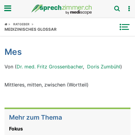
Fokus
RATGEBER
MEDIZINISCHES GLOSSAR
Krankheitsbilder
Mes
Symptome
Von (
Dr. med. Fritz Grossenbacher
,
Doris Zumbühl
)
Untersuchungen
News
Mittleres, mitten, zwischen (Wortteil)
Ratgeber
Rubriken
Mehr zum Thema
Fokus