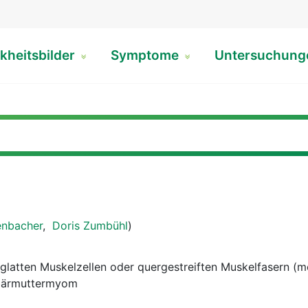
kheitsbilder
Symptome
Untersuchun
enbacher
,
Doris Zumbühl
)
glatten Muskelzellen oder quergestreiften Muskelfasern (m
bärmuttermyom