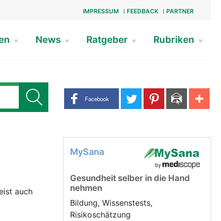
IMPRESSUM
FEEDBACK
PARTNER
gen
News
Ratgeber
Rubriken
Share buttons
Facebook
MySana
Gesundheit selber in die Hand
nehmen
eist auch
Bildung, Wissenstests,
Risikoschätzung