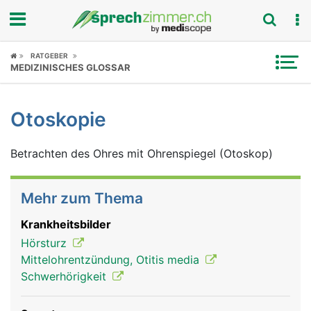
Fokus
RATGEBER
MEDIZINISCHES GLOSSAR
Krankheitsbilder
Otoskopie
Symptome
Betrachten des Ohres mit Ohrenspiegel (Otoskop)
Untersuchungen
News
Mehr zum Thema
Ratgeber
Krankheitsbilder
Hörsturz
Rubriken
Mittelohrentzündung, Otitis media
Schwerhörigkeit