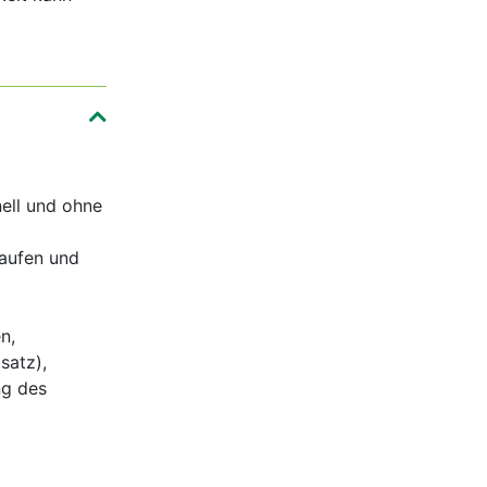
nell und ohne
laufen und
n,
satz),
ng des