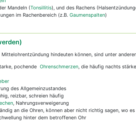
eln
der Mandeln (
Tonsillitis
), und des Rachens (Halsentzündun
ungen im Rachenbereich (z.B.
Gaumenspalten
)
erden)
e Mittelohrentzündung hindeuten können, sind unter andere
starke, pochende
Ohrenschmerzen
, die häufig nachts stär
eber
rung des Allgemeinzustandes
hig, reizbar, schreien häufig
rechen
, Nahrungsverweigerung
tändig an die Ohren, können aber nicht richtig sagen, wo es
chwellung hinter dem betroffenen Ohr