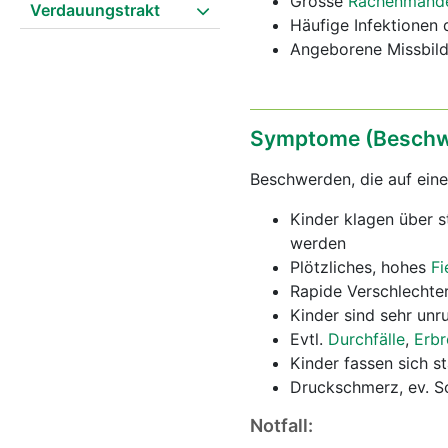
Grosse
Rachenmand
Verdauungstrakt
Häufige Infektionen 
Angeborene Missbild
Symptome (Beschw
Beschwerden, die auf ein
Kinder klagen über 
werden
Plötzliches, hohes
Fi
Rapide Verschlechte
Kinder sind sehr unru
Evtl.
Durchfälle
,
Erb
Kinder fassen sich s
Druckschmerz, ev. S
Notfall: