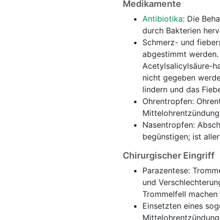
Medikamente
Antibiotika
: Die Beha
durch Bakterien herv
Schmerz- und fieber
abgestimmt werden. 
Acetylsalicylsäure-h
nicht gegeben werde
lindern und das Fieb
Ohrentropfen: Ohrent
Mittelohrentzündung 
Nasentropfen: Absch
begünstigen; ist alle
Chirurgischer Eingriff
Parazentese: Tromme
und Verschlechterung
Trommelfell machen u
Einsetzten eines sog
Mittelohrentzündung