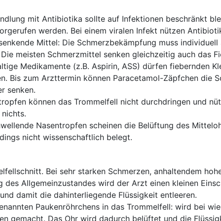
ndlung mit Antibiotika sollte auf Infektionen beschränkt bl
orgerufen werden. Bei einem viralen Infekt nützen Antibiotik
senkende Mittel: Die Schmerzbekämpfung muss individuell 
Die meisten Schmerzmittel senken gleichzeitig auch das Fi
altige Medikamente (z.B. Aspirin, ASS) dürfen fiebernden Kl
n. Bis zum Arzttermin können Paracetamol-Zäpfchen die 
er senken.
ropfen können das Trommelfell nicht durchdringen und nüt
nichts.
wellende Nasentropfen scheinen die Belüftung des Mittelo
rdings nicht wissenschaftlich belegt.
lfellschnitt. Bei sehr starken Schmerzen, anhaltendem hoh
 des Allgemeinzustandes wird der Arzt einen kleinen Einsch
nd damit die dahinterliegende Flüssigkeit entleeren.
enannten Paukenröhrchens in das Trommelfell: wird bei wi
en gemacht. Das Ohr wird dadurch belüftet und die Flüssig