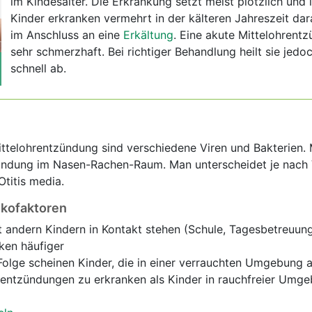
im Kindesalter. Die Erkrankung setzt meist plötzlich und i
Kinder erkranken vermehrt in der kälteren Jahreszeit dar
im Anschluss an eine
Erkältung
. Eine akute Mittelohrentz
sehr schmerzhaft. Bei richtiger Behandlung heilt sie jedoc
schnell ab.
ttelohrentzündung sind verschiedene Viren und Bakterien. 
ündung im Nasen-Rachen-Raum. Man unterscheidet je nach V
Otitis media.
ikofaktoren
it andern Kindern in Kontakt stehen (Schule, Tagesbetreuung
ken häufiger
Folge scheinen Kinder, die in einer verrauchten Umgebung 
hrentzündungen zu erkranken als Kinder in rauchfreier Umg