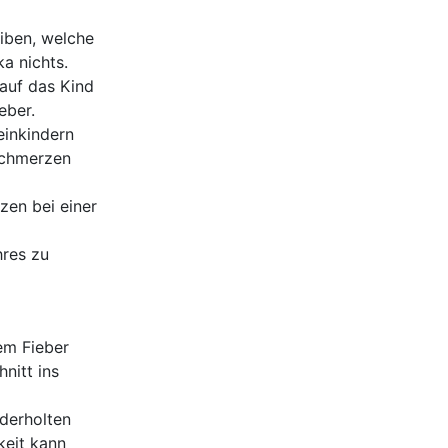
eiben, welche
a nichts.
auf das Kind
eber.
einkindern
Schmerzen
zen bei einer
hres zu
em Fieber
nitt ins
ederholten
keit kann