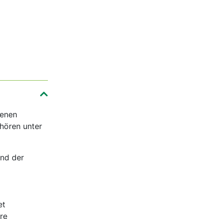
denen
hören unter
nd der
et
re