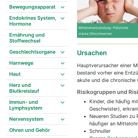
Bewegungsapparat
Endokrines System,
Hormone
Mittelohrentzündung: Plötzliche
Ernährung und
starke Ohrschmerzen
Stoffwechsel
Geschlechtsorgane
Ursachen
Harnwege
Hauptverursacher einer Mi
bestand vorher eine Entz
Haut
akute und die chronische 
Herz und
Blutkreislauf
Risikogruppen und Ris
Kinder, die häufig m
Immun- und
Lymphsystem
Geschwister), erkran
Neueren Studien zu 
Nervensystem
häufiger an Mittelo
Ohren und Gehör
Schnuller