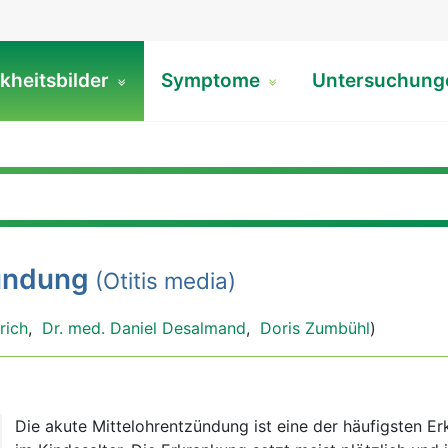
kheitsbilder
Symptome
Untersuchun
ündung
(Otitis media)
rich
,
Dr. med. Daniel Desalmand
,
Doris Zumbühl
)
Die akute Mittelohrentzündung ist eine der häufigsten E