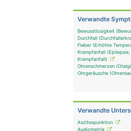
Verwandte Symp
Bewusstlosigkeit (Bewu
Durchfall (Durchfallerk
Fieber (Erhöhte Tempera
Krampfanfall (Epilepsie,
Krampfanfall)
Ohrenschmerzen (Otalg
Ohrgeräusche (Ohrensau
Verwandte Unter
Aszitespunktion
Audiometrie