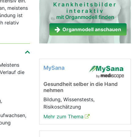
ntensiv ein.
Krankheitsbilder
an, meistens
interaktiv
ündung ist
mit Organmodell finden
h relativ
Organmodell anschauen
Meistens
MySana
erlauf die
Gesundheit selber in die Hand
nehmen
Bildung, Wissenstests,
,
Risikoschätzung
aufwachsen,
Mehr zum Thema
ebung