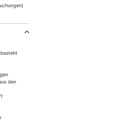
suchungen)
 besteht
egen
aus den
ft
r