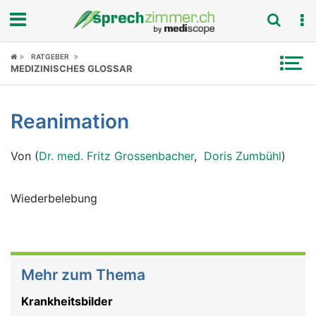
Fokus
RATGEBER
MEDIZINISCHES GLOSSAR
Krankheitsbilder
Reanimation
Symptome
Von (
Dr. med. Fritz Grossenbacher
,
Doris Zumbühl
)
Untersuchungen
News
Wiederbelebung
Ratgeber
Rubriken
Mehr zum Thema
Krankheitsbilder