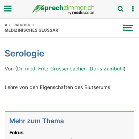
Fokus
RATGEBER
MEDIZINISCHES GLOSSAR
Krankheitsbilder
Serologie
Symptome
Von (
Dr. med. Fritz Grossenbacher
,
Doris Zumbühl
)
Untersuchungen
News
Lehre von den Eigenschaften des Blutserums
Ratgeber
Rubriken
Mehr zum Thema
Fokus