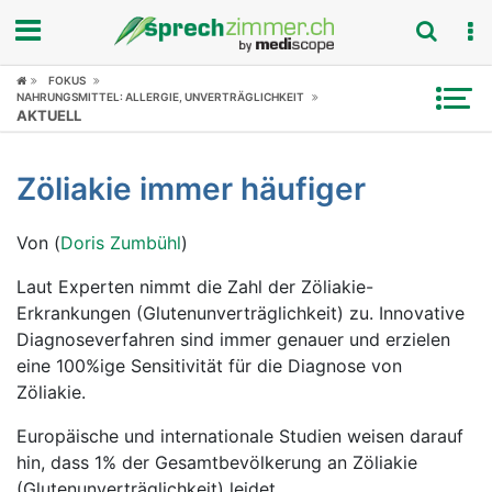
FOKUS
Fokus
NAHRUNGSMITTEL: ALLERGIE, UNVERTRÄGLICHKEIT
AKTUELL
Krankheitsbilder
Zöliakie immer häufiger
Symptome
Von (
Doris Zumbühl
)
Untersuchungen
Laut Experten nimmt die Zahl der Zöliakie-
News
Erkrankungen (Glutenunverträglichkeit) zu. Innovative
Diagnoseverfahren sind immer genauer und erzielen
Ratgeber
eine 100%ige Sensitivität für die Diagnose von
Zöliakie.
Rubriken
Europäische und internationale Studien weisen darauf
hin, dass 1% der Gesamtbevölkerung an Zöliakie
(Glutenunverträglichkeit) leidet.