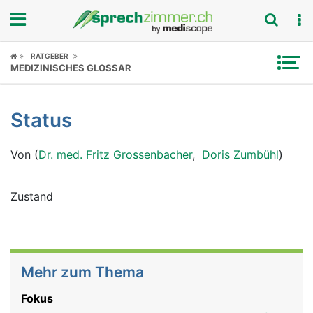
Fokus
RATGEBER
MEDIZINISCHES GLOSSAR
Krankheitsbilder
Status
Symptome
Von (
Dr. med. Fritz Grossenbacher
,
Doris Zumbühl
)
Untersuchungen
News
Zustand
Ratgeber
Rubriken
Mehr zum Thema
Fokus