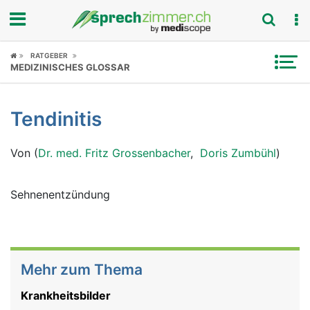
Fokus
RATGEBER
MEDIZINISCHES GLOSSAR
Krankheitsbilder
Tendinitis
Symptome
Von (
Dr. med. Fritz Grossenbacher
,
Doris Zumbühl
)
Untersuchungen
News
Sehnenentzündung
Ratgeber
Rubriken
Mehr zum Thema
Krankheitsbilder