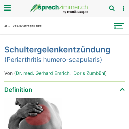
Fokus
KRANKHEITSBILDER
Krankheitsbilder
Schultergelenkentzündung
Symptome
(Periarthritis humero-scapularis)
Untersuchungen
Von (
Dr. med. Gerhard Emrich
,
Doris Zumbühl
)
News
Definition
Ratgeber
Rubriken