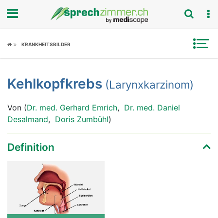
Fokus
KRANKHEITSBILDER
Krankheitsbilder
Kehlkopfkrebs
(Larynxkarzinom)
Symptome
Von (
Dr. med. Gerhard Emrich
,
Dr. med. Daniel
Untersuchungen
Desalmand
,
Doris Zumbühl
)
News
Definition
Ratgeber
Rubriken