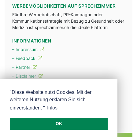
WERBEMÖGLICHKEITEN AUF SPRECHZIMMER
Für Ihre Werbebotschaft, PR-Kampagne oder
Kommunikationsstrategie mit Bezug zu Gesundheit oder
Medizin ist sprechzimmer.ch die ideale Platform
INFORMATIONEN
– Impressum
– Feedback
– Partner
– Disclaimer
– Datenschutzerklärung / Privacy Policy
"Diese Website nutzt Cookies. Mit der
weiteren Nutzung erklären Sie sich
– Werbung
einverstanden. "
Infos
– Mehr über unsere Experten
OK
MEDISCOPE AG E-MAIL:
INFO@MEDISCOPE.CH