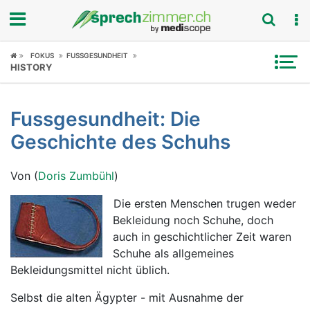
Fokus
FOKUS
FUSSGESUNDHEIT
HISTORY
Krankheitsbilder
Fussgesundheit: Die
Symptome
Geschichte des Schuhs
Untersuchungen
Von (
Doris Zumbühl
)
News
Die ersten Menschen trugen weder
Bekleidung noch Schuhe, doch
Ratgeber
auch in geschichtlicher Zeit waren
Schuhe als allgemeines
Rubriken
Bekleidungsmittel nicht üblich.
Selbst die alten Ägypter - mit Ausnahme der