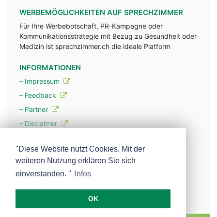
WERBEMÖGLICHKEITEN AUF SPRECHZIMMER
Für Ihre Werbebotschaft, PR-Kampagne oder
Kommunikationsstrategie mit Bezug zu Gesundheit oder
Medizin ist sprechzimmer.ch die ideale Platform
INFORMATIONEN
– Impressum
– Feedback
– Partner
– Disclaimer
– Datenschutzerklärung / Privacy Policy
"Diese Website nutzt Cookies. Mit der
weiteren Nutzung erklären Sie sich
– Werbung
einverstanden. "
Infos
– Mehr über unsere Experten
OK