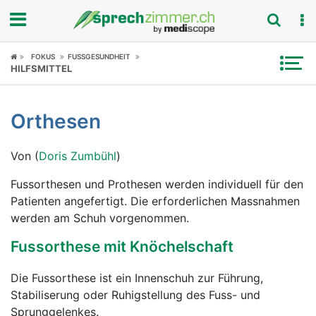
Fokus
FOKUS
FUSSGESUNDHEIT
HILFSMITTEL
Krankheitsbilder
Orthesen
Symptome
Von (
Doris Zumbühl
)
Untersuchungen
Fussorthesen und Prothesen werden individuell für den
News
Patienten angefertigt. Die erforderlichen Massnahmen
werden am Schuh vorgenommen.
Ratgeber
Fussorthese mit Knöchelschaft
Rubriken
Die Fussorthese ist ein Innenschuh zur Führung,
Stabiliserung oder Ruhigstellung des Fuss- und
Sprunggelenkes.