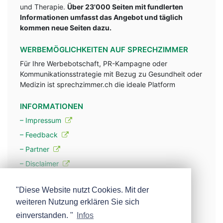
und Therapie.
Über 23'000 Seiten mit fundlerten
Informationen umfasst das Angebot und täglich
kommen neue Seiten dazu.
WERBEMÖGLICHKEITEN AUF SPRECHZIMMER
Für Ihre Werbebotschaft, PR-Kampagne oder
Kommunikationsstrategie mit Bezug zu Gesundheit oder
Medizin ist sprechzimmer.ch die ideale Platform
INFORMATIONEN
– Impressum
– Feedback
– Partner
– Disclaimer
– Datenschutzerklärung / Privacy Policy
"Diese Website nutzt Cookies. Mit der
weiteren Nutzung erklären Sie sich
– Werbung
einverstanden. "
Infos
– Mehr über unsere Experten