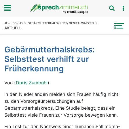
Fokus
FOKUS
GEBÄRMUTTERHALSKREBS/ GENITALWARZEN
AKTUELL
Krankheitsbilder
Gebärmutterhalskrebs:
Symptome
Selbsttest verhilft zur
Untersuchungen
Früherkennung
News
Von (
Doris Zumbühl
)
Ratgeber
In den Niederlanden melden sich Frauen häufig nicht
zu den Vorsorgeuntersuchungen auf
Rubriken
Gebärmutterhalskrebs. Eine Studie belegt, dass ein
Selbsttest viele Frauen zur Vorsorge bewegen kann.
Ein Test für den Nachweis einer humanen Pallimoma-