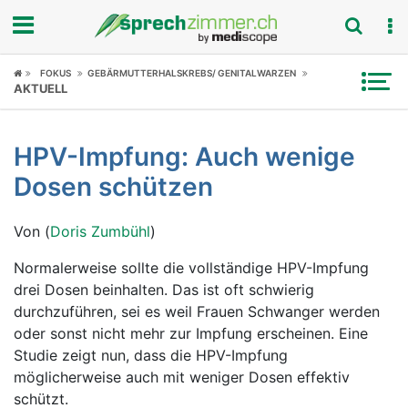
Fokus
FOKUS
GEBÄRMUTTERHALSKREBS/ GENITALWARZEN
AKTUELL
Krankheitsbilder
HPV-Impfung: Auch wenige
Symptome
Dosen schützen
Untersuchungen
Von (
Doris Zumbühl
)
News
Normalerweise sollte die vollständige HPV-Impfung
drei Dosen beinhalten. Das ist oft schwierig
Ratgeber
durchzuführen, sei es weil Frauen Schwanger werden
oder sonst nicht mehr zur Impfung erscheinen. Eine
Rubriken
Studie zeigt nun, dass die HPV-Impfung
möglicherweise auch mit weniger Dosen effektiv
schützt.