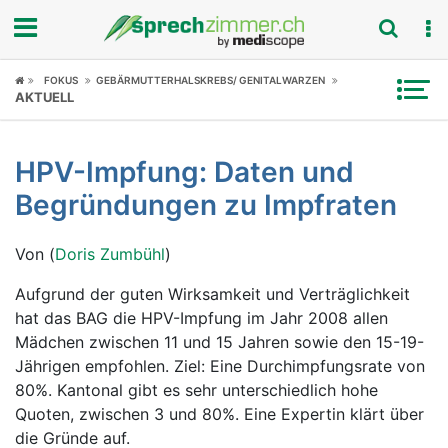
Fokus
FOKUS
GEBÄRMUTTERHALSKREBS/ GENITALWARZEN
AKTUELL
Krankheitsbilder
HPV-Impfung: Daten und
Symptome
Begründungen zu Impfraten
Untersuchungen
Von (
Doris Zumbühl
)
News
Aufgrund der guten Wirksamkeit und Verträglichkeit
hat das BAG die HPV-Impfung im Jahr 2008 allen
Ratgeber
Mädchen zwischen 11 und 15 Jahren sowie den 15-19-
Jährigen empfohlen. Ziel: Eine Durchimpfungsrate von
Rubriken
80%. Kantonal gibt es sehr unterschiedlich hohe
Quoten, zwischen 3 und 80%. Eine Expertin klärt über
die Gründe auf.