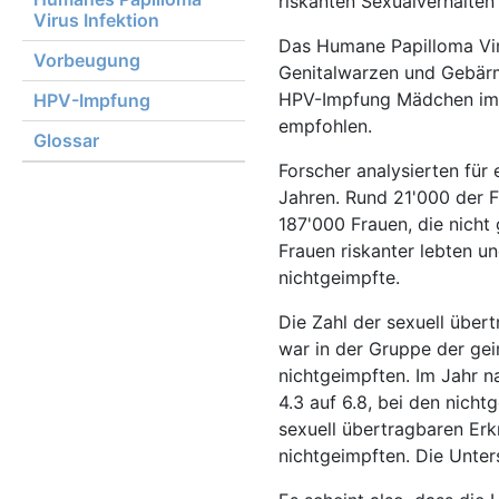
riskanten Sexualverhalten
Virus Infektion
Das Humane Papilloma Vir
Vorbeugung
Genitalwarzen und Gebärmu
HPV-Impfung Mädchen im Al
HPV-Impfung
empfohlen.
Glossar
Forscher analysierten für
Jahren. Rund 21'000 der 
187'000 Frauen, die nicht 
Frauen riskanter lebten u
nichtgeimpfte.
Die Zahl der sexuell über
war in der Gruppe der ge
nichtgeimpften. Im Jahr n
4.3 auf 6.8, bei den nicht
sexuell übertragbaren Er
nichtgeimpften. Die Unte