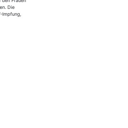
i den Frauen
en. Die
V-Impfung,