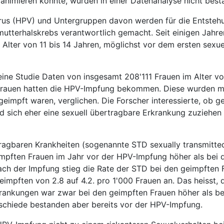
 animieren könnte, wurden in einer Datenanalyse nicht bestä
us (HPV) und Untergruppen davon werden für die Entsteh
tterhalskrebs verantwortlich gemacht. Seit einigen Jahre
ter von 11 bis 14 Jahren, möglichst vor dem ersten sexue
 eine Studie Daten von insgesamt 208'111 Frauen im Alter vo
Frauen hatten die HPV-Impfung bekommen. Diese wurden m
geimpft waren, verglichen. Die Forscher interessierte, ob g
nd sich eher eine sexuell übertragbare Erkrankung zuziehen 
tragbaren Krankheiten (sogenannte STD sexually transmitte
impften Frauen im Jahr vor der HPV-Impfung höher als bei 
ach der Impfung stieg die Rate der STD bei den geimpften
geimpften von 2.8 auf 4.2. pro 1'000 Frauen an. Das heisst, 
krankungen war zwar bei den geimpften Frauen höher als be
rschiede bestanden aber bereits vor der HPV-Impfung.