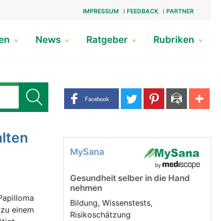
IMPRESSUM
FEEDBACK
PARTNER
gen
News
Ratgeber
Rubriken
Share buttons
Facebook
alten
MySana
Gesundheit selber in die Hand
nehmen
Papilloma
Bildung, Wissenstests,
 zu einem
Risikoschätzung