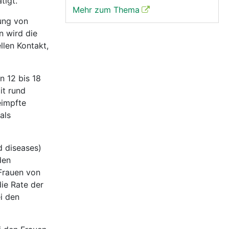
tigt.
Mehr zum Thema
ung von
n wird die
llen Kontakt,
n 12 bis 18
it rund
eimpfte
als
d diseases)
den
 Frauen von
die Rate der
i den