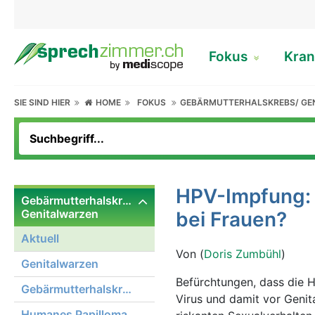
Fokus
Kran
SIE SIND HIER
HOME
FOKUS
GEBÄRMUTTERHALSKREBS/ GE
HPV-Impfung: F
Gebärmutterhalskrebs/
Genitalwarzen
bei Frauen?
Aktuell
Von (
Doris Zumbühl
)
Genitalwarzen
Befürchtungen, dass die 
Gebärmutterhalskrebs
Virus und damit vor Geni
Humanes Papilloma