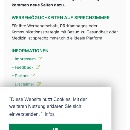
kommen neue Seiten dazu.
WERBEMÖGLICHKEITEN AUF SPRECHZIMMER
Für Ihre Werbebotschaft, PR-Kampagne oder
Kommunikationsstrategie mit Bezug zu Gesundheit oder
Medizin ist sprechzimmer.ch die ideale Platform
INFORMATIONEN
– Impressum
– Feedback
– Partner
– Disclaimer
– Datenschutzerklärung / Privacy Policy
"Diese Website nutzt Cookies. Mit der
weiteren Nutzung erklären Sie sich
– Werbung
einverstanden. "
Infos
– Mehr über unsere Experten
OK