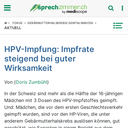
Fokus
FOKUS
GEBÄRMUTTERHALSKREBS/ GENITALWARZEN
AKTUELL
Krankheitsbilder
HPV-Impfung: Impfrate
Symptome
steigend bei guter
Untersuchungen
Wirksamkeit
News
Von (
Doris Zumbühl
)
Ratgeber
In der Schweiz sind mehr als die Hälfte der 16-jährigen
Mädchen mit 3 Dosen des HPV-Impfstoffes geimpft.
Rubriken
Und: Mädchen, die vor dem ersten Geschlechtsverkehr
geimpft wurden, sind vor den HP-Viren, die unter
anderem Gebärmutterhalskrebs auslösen können, gut
geschützt, wie Experten in einem Bericht aus dem