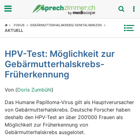
Fokus
FOKUS
GEBÄRMUTTERHALSKREBS/ GENITALWARZEN
AKTUELL
Krankheitsbilder
HPV-Test: Möglichkeit zur
Symptome
Gebärmutterhalskrebs-
Untersuchungen
Früherkennung
News
Von (
Doris Zumbühl
)
Ratgeber
Das Humane Papilloma-Virus gilt als Hauptverursacher
von Gebärmutterhalskrebs. Deutsche Forscher haben
Rubriken
deshalb den HPV-Test an über 200‘000 Frauen als
Möglichkeit zur Früherkennung von
Gebärmutterhalskrebs ausgelotet.