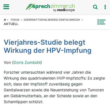
Fokus
FOKUS
GEBÄRMUTTERHALSKREBS/ GENITALWARZEN
AKTUELL
Krankheitsbilder
Vierjahres-Studie belegt
Symptome
Wirkung der HPV-Impfung
Untersuchungen
Von (
Doris Zumbühl
)
News
Forscher untersuchten während vier Jahren die
Wirkung des quadrivalenten HVP-Impfstoffs: Es zeigte
Ratgeber
sich, dass der Impfstoff zuverlässig gegen
Genitalwarzen sowie die Neuentstehung von Tumoren
Rubriken
am Gebärmutterhals, an der Scheide sowie an den
Schamlippen schützt.