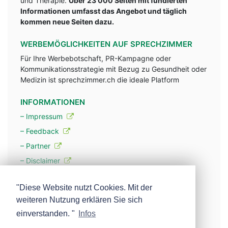
und Therapie.
Über 23'000 Seiten mit fundlerten
Informationen umfasst das Angebot und täglich
kommen neue Seiten dazu.
WERBEMÖGLICHKEITEN AUF SPRECHZIMMER
Für Ihre Werbebotschaft, PR-Kampagne oder
Kommunikationsstrategie mit Bezug zu Gesundheit oder
Medizin ist sprechzimmer.ch die ideale Platform
INFORMATIONEN
– Impressum
– Feedback
– Partner
– Disclaimer
– Datenschutzerklärung / Privacy Policy
"Diese Website nutzt Cookies. Mit der
weiteren Nutzung erklären Sie sich
– Werbung
einverstanden. "
Infos
– Mehr über unsere Experten