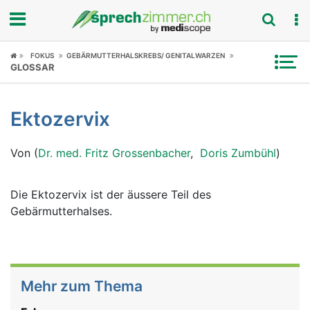
Fokus
FOKUS
GEBÄRMUTTERHALSKREBS/ GENITALWARZEN
GLOSSAR
Krankheitsbilder
Ektozervix
Symptome
Von (
Dr. med. Fritz Grossenbacher
,
Doris Zumbühl
)
Untersuchungen
News
Die Ektozervix ist der äussere Teil des
Gebärmutterhalses.
Ratgeber
Rubriken
Mehr zum Thema