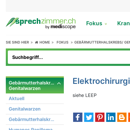
Fokus
Kran
SIE SIND HIER
HOME
FOKUS
GEBÄRMUTTERHALSKREBS/ GE
Elektrochirurg
Gebärmutterhalskrebs/
Genitalwarzen
siehe LEEP
Aktuell
Genitalwarzen
Gebärmutterhalskrebs
Humanes Papilloma