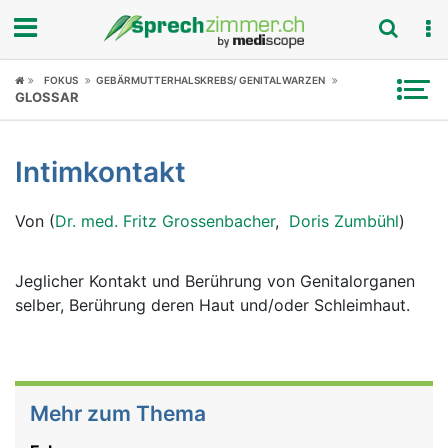
Fokus
FOKUS
GEBÄRMUTTERHALSKREBS/ GENITALWARZEN
GLOSSAR
Krankheitsbilder
Intimkontakt
Symptome
Von (
Dr. med. Fritz Grossenbacher
,
Doris Zumbühl
)
Untersuchungen
News
Jeglicher Kontakt und Berührung von Genitalorganen
selber, Berührung deren Haut und/oder Schleimhaut.
Ratgeber
Rubriken
Mehr zum Thema