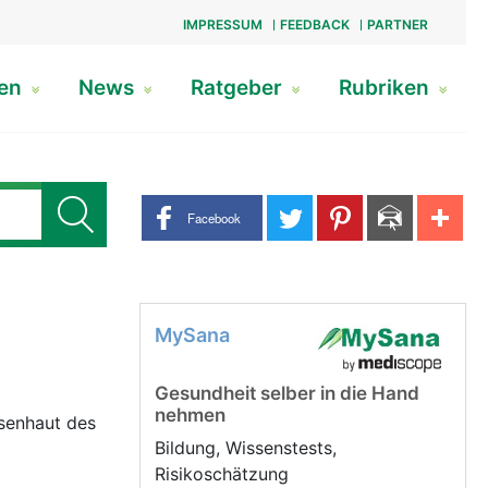
IMPRESSUM
FEEDBACK
PARTNER
gen
News
Ratgeber
Rubriken
Share buttons
Facebook
MySana
Gesundheit selber in die Hand
nehmen
ssenhaut des
Bildung, Wissenstests,
Risikoschätzung