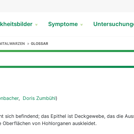
kheitsbilder
Symptome
Untersuchun
NITALWARZEN
GLOSSAR
enbacher
,
Doris Zumbühl
)
cht sich befindend; das Epithel ist Deckgewebe, das die Au
e Oberflächen von Hohlorganen auskleidet.