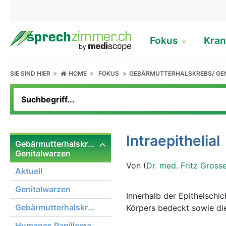
Fokus
Kran
SIE SIND HIER
HOME
FOKUS
GEBÄRMUTTERHALSKREBS/ GE
Intraepithelial
Gebärmutterhalskrebs/
Genitalwarzen
Von (
Dr. med. Fritz Gross
Aktuell
Genitalwarzen
Innerhalb der Epithelschi
Gebärmutterhalskrebs
Körpers bedeckt sowie di
Humanes Papilloma