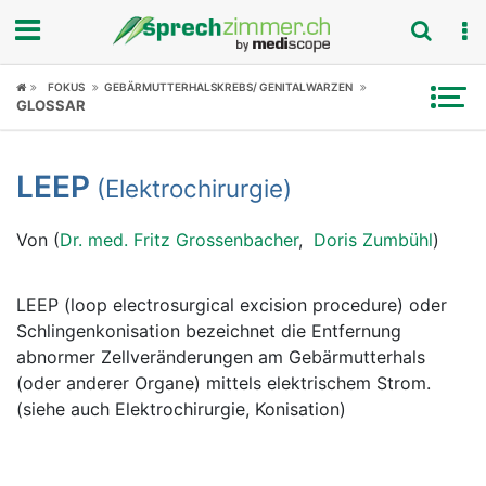
Fokus
FOKUS
GEBÄRMUTTERHALSKREBS/ GENITALWARZEN
GLOSSAR
Krankheitsbilder
LEEP
(Elektrochirurgie)
Symptome
Von (
Dr. med. Fritz Grossenbacher
,
Doris Zumbühl
)
Untersuchungen
News
LEEP (loop electrosurgical excision procedure) oder
Schlingenkonisation bezeichnet die Entfernung
Ratgeber
abnormer Zellveränderungen am Gebärmutterhals
(oder anderer Organe) mittels elektrischem Strom.
Rubriken
(siehe auch Elektrochirurgie, Konisation)