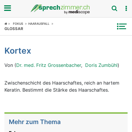
Fokus
FOKUS
HAARAUSFALL
GLOSSAR
Krankheitsbilder
Kortex
Symptome
Von (
Dr. med. Fritz Grossenbacher
,
Doris Zumbühl
)
Untersuchungen
News
Zwischenschicht des Haarschaftes, reich an hartem
Keratin. Bestimmt die Stärke des Haarschaftes.
Ratgeber
Rubriken
Mehr zum Thema