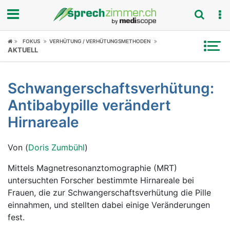
Fokus
FOKUS
VERHÜTUNG / VERHÜTUNGSMETHODEN
AKTUELL
Krankheitsbilder
Schwangerschaftsverhütung:
Symptome
Antibabypille verändert
Untersuchungen
Hirnareale
News
Von (
Doris Zumbühl
)
Ratgeber
Mittels Magnetresonanztomographie (MRT)
untersuchten Forscher bestimmte Hirnareale bei
Rubriken
Frauen, die zur Schwangerschaftsverhütung die Pille
einnahmen, und stellten dabei einige Veränderungen
fest.