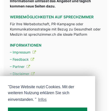
Informationen umfasst das Angebot und täglich
kommen neue Seiten dazu.
WERBEMÖGLICHKEITEN AUF SPRECHZIMMER
Für Ihre Werbebotschaft, PR-Kampagne oder
Kommunikationsstrategie mit Bezug zu Gesundheit oder
Medizin ist sprechzimmer.ch die ideale Platform
INFORMATIONEN
– Impressum
– Feedback
– Partner
– Disclaimer
– Datenschutzerklärung / Privacy Policy
"Diese Website nutzt Cookies. Mit der
weiteren Nutzung erklären Sie sich
– Werbung
einverstanden. "
Infos
– Mehr über unsere Experten