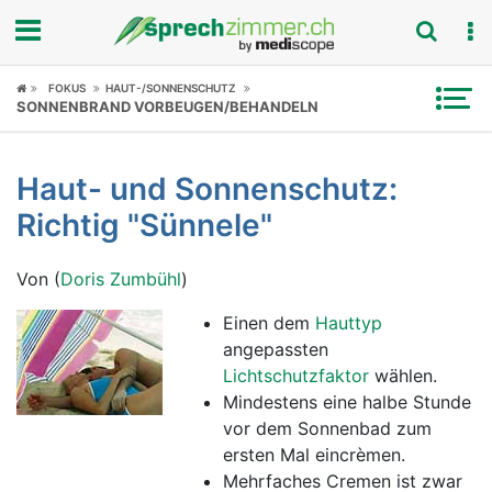
Fokus
FOKUS
HAUT-/SONNENSCHUTZ
SONNENBRAND VORBEUGEN/BEHANDELN
Krankheitsbilder
Haut- und Sonnenschutz:
Symptome
Richtig "Sünnele"
Untersuchungen
Von (
Doris Zumbühl
)
News
Einen dem
Hauttyp
angepassten
Ratgeber
Lichtschutzfaktor
wählen.
Mindestens eine halbe Stunde
Rubriken
vor dem Sonnenbad zum
ersten Mal eincrèmen.
Mehrfaches Cremen ist zwar