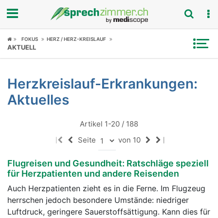
Fokus
FOKUS
HERZ / HERZ-KREISLAUF
AKTUELL
Krankheitsbilder
Herzkreislauf-Erkrankungen:
Symptome
Aktuelles
Untersuchungen
Artikel 1-20 / 188
News
Seite
von 10
|
|
Ratgeber
Flugreisen und Gesundheit: Ratschläge speziell
für Herzpatienten und andere Reisenden
Rubriken
Auch Herzpatienten zieht es in die Ferne. Im Flugzeug
herrschen jedoch besondere Umstände: niedriger
Luftdruck, geringere Sauerstoffsättigung. Kann dies für