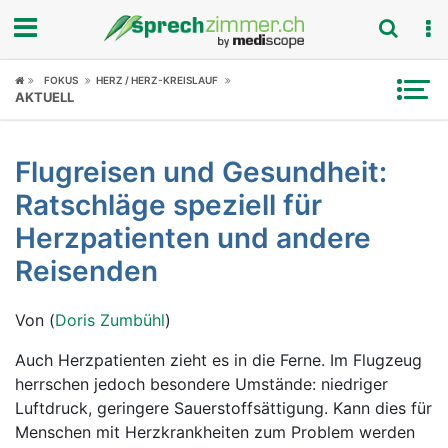
Fokus
FOKUS
HERZ / HERZ-KREISLAUF
AKTUELL
Krankheitsbilder
Flugreisen und Gesundheit:
Symptome
Ratschläge speziell für
Untersuchungen
Herzpatienten und andere
Reisenden
News
Von (
Doris Zumbühl
)
Ratgeber
Auch Herzpatienten zieht es in die Ferne. Im Flugzeug
Rubriken
herrschen jedoch besondere Umstände: niedriger
Luftdruck, geringere Sauerstoffsättigung. Kann dies für
Menschen mit Herzkrankheiten zum Problem werden