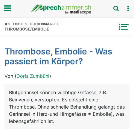
Fokus
FOKUS
BLUTGERINNUNG
THROMBOSE/EMBOLIE
Krankheitsbilder
Thrombose, Embolie - Was
Symptome
passiert im Körper?
Untersuchungen
Von (
Doris Zumbühl
)
News
Blutgerinnsel können wichtige Gefässe, z.B.
Ratgeber
Beinvenen, verstopfen. Es entsteht eine
Thrombose. Ohne schnelle Behandlung gelangt das
Rubriken
Gerinnsel in Herz-und Hirngefässe = Embolie), was
lebensgefährlich ist.