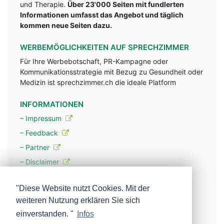
und Therapie.
Über 23'000 Seiten mit fundlerten
Informationen umfasst das Angebot und täglich
kommen neue Seiten dazu.
WERBEMÖGLICHKEITEN AUF SPRECHZIMMER
Für Ihre Werbebotschaft, PR-Kampagne oder
Kommunikationsstrategie mit Bezug zu Gesundheit oder
Medizin ist sprechzimmer.ch die ideale Platform
INFORMATIONEN
– Impressum
– Feedback
– Partner
– Disclaimer
– Datenschutzerklärung / Privacy Policy
"Diese Website nutzt Cookies. Mit der
weiteren Nutzung erklären Sie sich
– Werbung
einverstanden. "
Infos
– Mehr über unsere Experten