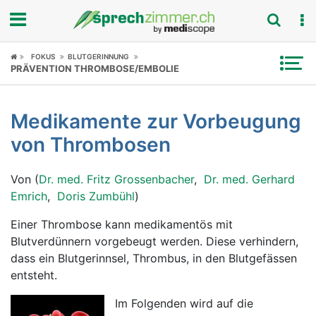
Fokus
FOKUS
BLUTGERINNUNG
PRÄVENTION THROMBOSE/EMBOLIE
Krankheitsbilder
Medikamente zur Vorbeugung
Symptome
von Thrombosen
Untersuchungen
Von (
Dr. med. Fritz Grossenbacher
,
Dr. med. Gerhard
News
Emrich
,
Doris Zumbühl
)
Einer Thrombose kann medikamentös mit
Ratgeber
Blutverdünnern vorgebeugt werden. Diese verhindern,
dass ein Blutgerinnsel, Thrombus, in den Blutgefässen
Rubriken
entsteht.
Im Folgenden wird auf die