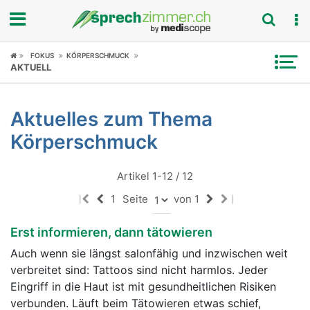
Fokus
FOKUS
KÖRPERSCHMUCK
AKTUELL
Krankheitsbilder
Aktuelles zum Thema
Symptome
Körperschmuck
Untersuchungen
Artikel 1-12 / 12
News
1
Seite
von 1
|
|
Ratgeber
Erst informieren, dann tätowieren
Auch wenn sie längst salonfähig und inzwischen weit
Rubriken
verbreitet sind: Tattoos sind nicht harmlos. Jeder
Eingriff in die Haut ist mit gesundheitlichen Risiken
verbunden. Läuft beim Tätowieren etwas schief,