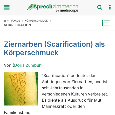
Fokus
FOKUS
KÖRPERSCHMUCK
SCARIFICATION
Krankheitsbilder
Ziernarben (Scarification) als
Symptome
Körperschmuck
Untersuchungen
Von (
Doris Zumbühl
)
News
"Scarification" bedeutet das
Anbringen von Ziernarben, und ist
Ratgeber
seit Jahrtausenden in
verschiedenen Kulturen verbreitet.
Rubriken
Es diente als Ausdruck für Mut,
Manneskraft oder den
Familienstand.