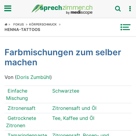
Fokus
FOKUS
KÖRPERSCHMUCK
HENNA-TATTOOS
Krankheitsbilder
Farbmischungen zum selber
Symptome
machen
Untersuchungen
Von (
Doris Zumbühl
)
News
Einfache
Schwarztee
Ratgeber
Mischung
Zitronensaft
Zitronensaft und Öl
Rubriken
Getrocknete
Tee, Kaffee und Öl
Zitronen
Tamarindenpaste
Zitronensaft, Rosen- und