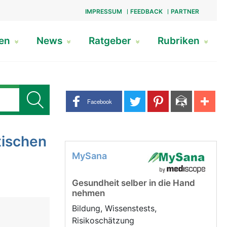
IMPRESSUM
FEEDBACK
PARTNER
gen
News
Ratgeber
Rubriken
Share buttons
Facebook
tischen
MySana
Gesundheit selber in die Hand
nehmen
Bildung, Wissenstests,
Risikoschätzung