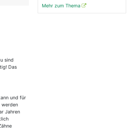
Mehr zum Thema
u sind
tig! Das
kann und für
n werden
ar Jahren
lich
 Zähne