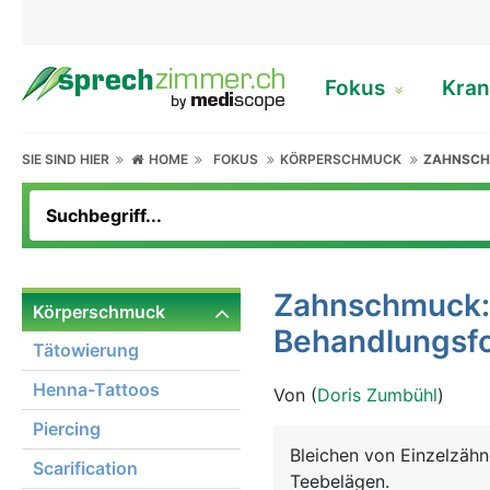
Fokus
Kran
SIE SIND HIER
HOME
FOKUS
KÖRPERSCHMUCK
ZAHNSC
Zahnschmuck: 
Körperschmuck
Behandlungsf
Tätowierung
Henna-Tattoos
Von (
Doris Zumbühl
)
Piercing
Bleichen von Einzelzähn
Scarification
Teebelägen.