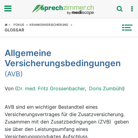
Fokus
FOKUS
KRANKENVERSICHERUNG
GLOSSAR
Krankheitsbilder
Allgemeine
Symptome
Versicherungsbedingungen
Untersuchungen
(AVB)
News
Von (
Dr. med. Fritz Grossenbacher
,
Doris Zumbühl
)
Ratgeber
AVB sind ein wichtiger Bestandteil eines
Rubriken
Versicherungsvertrages für die Zusatzversicherung.
Zusammen mit den Zusatzbedingungen (ZVB) geben
sie über den Leistungsumfang eines
Versicherungsproduktes Aufschluss.