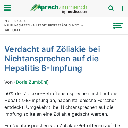
FOKUS
Fokus
NAHRUNGSMITTEL: ALLERGIE, UNVERTRÄGLICHKEIT
AKTUELL
Krankheitsbilder
Verdacht auf Zöliakie bei
Symptome
Nichtansprechen auf die
Untersuchungen
Hepatitis B-Impfung
News
Von (
Doris Zumbühl
)
Ratgeber
50% der Zöliakie-Betroffenen sprechen nicht auf die
Hepatitis-B-Impfung an, haben Italienische Forscher
Rubriken
entdeckt. Umgekehrt: bei Nichtansprechen auf die
Impfung sollte an eine Zöliakie gedacht werden.
Ein Nichtansprechen von Zöliakie-Betroffenen auf die