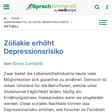
FOKUS
Fokus
NAHRUNGSMITTEL: ALLERGIE, UNVERTRÄGLICHKEIT
AKTUELL
Krankheitsbilder
Zöliakie erhöht
Symptome
Depressionsrisiko
Untersuchungen
Von (
Doris Zumbühl
)
News
Zwar bietet die Lebensmittelindustrie heute viele
Möglichkeiten sich glutenfrei zu ernähren. Dennoch ist
Ratgeber
dieser Umstand für die Betroffenen, welche unter
Glutenunverträglichkeit leiden, häufig ein
Rubriken
Ernährungsstress, insbesondere wenn sie eingeladen
werden. Diese sozialen Nachteile können das
Depressionsrisiko erhöhen, wie Forscher im Fachblatt