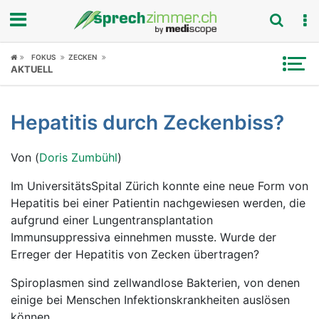
Fokus
FOKUS
ZECKEN
AKTUELL
Krankheitsbilder
Hepatitis durch Zeckenbiss?
Symptome
Von (
Doris Zumbühl
)
Untersuchungen
Im UniversitätsSpital Zürich konnte eine neue Form von
News
Hepatitis bei einer Patientin nachgewiesen werden, die
aufgrund einer Lungentransplantation
Ratgeber
Immunsuppressiva einnehmen musste. Wurde der
Erreger der Hepatitis von Zecken übertragen?
Rubriken
Spiroplasmen sind zellwandlose Bakterien, von denen
einige bei Menschen Infektionskrankheiten auslösen
können.