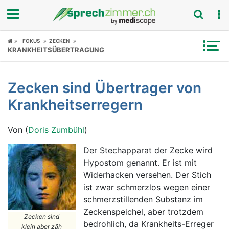
Fokus
FOKUS
ZECKEN
KRANKHEITSÜBERTRAGUNG
Krankheitsbilder
Zecken sind Übertrager von
Symptome
Krankheitserregern
Untersuchungen
Von (
Doris Zumbühl
)
News
Der Stechapparat der Zecke wird
Hypostom genannt. Er ist mit
Ratgeber
Widerhacken versehen. Der Stich
ist zwar schmerzlos wegen einer
Rubriken
schmerzstillenden Substanz im
Zeckenspeichel, aber trotzdem
Zecken sind
bedrohlich, da Krankheits-Erreger
klein aber zäh