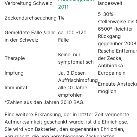
Verbreitung Schweiz
landesweit
2011
5-30% -
Zeckendurchseuchung
1%
stellenweise bis
6500* (leichter
Gemeldete Fälle /Jahr
ca. 100 -120
Rückgang
in der Schweiz
Fälle
gegenüber 2008
Rasche Entfernu
Keine, nur
Therapie
der Zecke,
symptomatisch
Antibiotika
Impfung
Ja, 3 Dosen
Europa nein
Auffrischimpfung
Erneute Anstec
Immunität
alle 10 Jahre
möglich
empfohlen
*Zahlen aus den Jahren 2010 BAG.
Eine weitere Erkrankung, der in letzter Zeit vermehrte
Aufmerksamkeit geschenkt wurde, ist die Ehrlichiose.
Sie wird von Bakterien, den sogenannten Ehrlichien,
verursacht, die von verschiedenen Zeckenarten