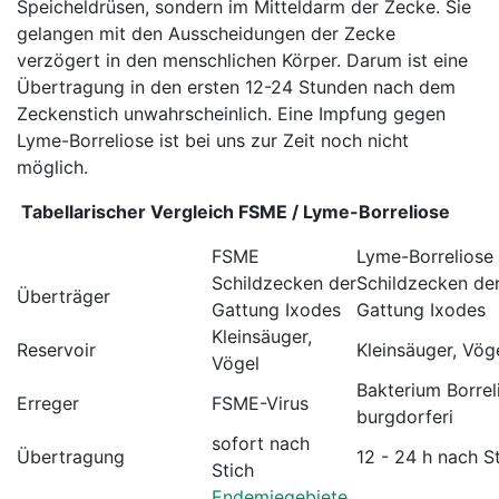
Speicheldrüsen, sondern im Mitteldarm der Zecke. Sie
gelangen mit den Ausscheidungen der Zecke
verzögert in den menschlichen Körper. Darum ist eine
Übertragung in den ersten 12-24 Stunden nach dem
Zeckenstich unwahrscheinlich. Eine Impfung gegen
Lyme-Borreliose ist bei uns zur Zeit noch nicht
möglich.
Tabellarischer Vergleich FSME / Lyme-Borreliose
FSME
Lyme-Borreliose
Schildzecken der
Schildzecken de
Überträger
Gattung Ixodes
Gattung Ixodes
Kleinsäuger,
Reservoir
Kleinsäuger, Vög
Vögel
Bakterium Borrel
Erreger
FSME-Virus
burgdorferi
sofort nach
Übertragung
12 - 24 h nach S
Stich
Endemiegebiete