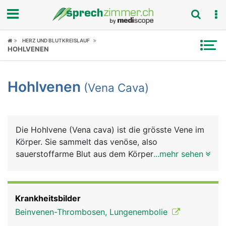
Fokus
HERZ UND BLUTKREISLAUF
HOHLVENEN
Krankheitsbilder
Hohlvenen
(Vena Cava)
Symptome
Untersuchungen
Die Hohlvene (Vena cava) ist die grösste Vene im
News
Körper. Sie sammelt das venöse, also
sauerstoffarme Blut aus dem Körper und leitet es
...mehr sehen
Ratgeber
zurück zum rechten Herz, von wo es weiter in die
Lunge gepumpt wird, um wieder mit Sauerstoff
Rubriken
angereichert zu werden. Eigentlich sind es zwei
Krankheitsbilder
Hohlvenen, da sie in einen oberen und unteren
Beinvenen-Thrombosen, Lungenembolie
Abschnitt unterteilt wird. Die obere Hohlvene