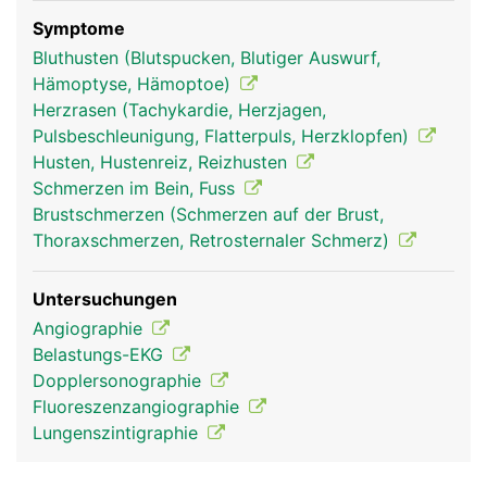
sammelt das Blut aus der oberen Körperhälfte
(Kopf, Hals, Arme, Brust), die untere Hohlvene
Symptome
sammelt das Blut aus der unteren Körperhälfte
Bluthusten (Blutspucken, Blutiger Auswurf,
(Beine, Beckenorgane und Bauchraum).
Hämoptyse, Hämoptoe)
Herzrasen (Tachykardie, Herzjagen,
Pulsbeschleunigung, Flatterpuls, Herzklopfen)
Husten, Hustenreiz, Reizhusten
Schmerzen im Bein, Fuss
Brustschmerzen (Schmerzen auf der Brust,
Thoraxschmerzen, Retrosternaler Schmerz)
Untersuchungen
Angiographie
hohlvenen frau
hohlvenen mann
Belastungs-EKG
Dopplersonographie
Fluoreszenzangiographie
Lungenszintigraphie