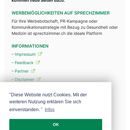
kommen neue Seiten dazu.
WERBEMÖGLICHKEITEN AUF SPRECHZIMMER
Für Ihre Werbebotschaft, PR-Kampagne oder
Kommunikationsstrategie mit Bezug zu Gesundheit oder
Medizin ist sprechzimmer.ch die ideale Platform
INFORMATIONEN
– Impressum
– Feedback
– Partner
– Disclaimer
– Datenschutzerklärung / Privacy Policy
"Diese Website nutzt Cookies. Mit der
weiteren Nutzung erklären Sie sich
– Werbung
einverstanden. "
Infos
– Mehr über unsere Experten
OK