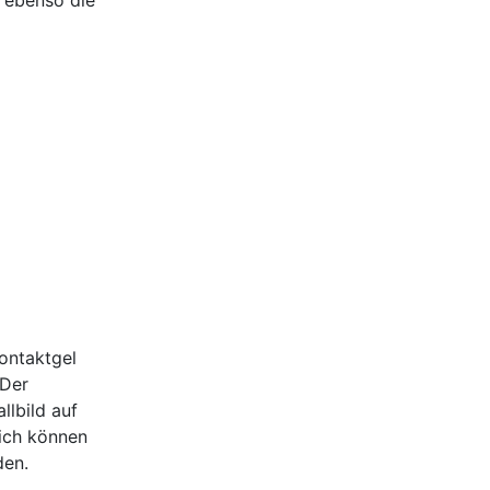
 ebenso die
ontaktgel
 Der
llbild auf
lich können
den.