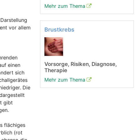
Mehr zum Thema
Darstellung
ent vor allem
Brustkrebs
ahrenden
Vorsorge, Risiken, Diagnose,
auf einen
Therapie
ändert sich
Mehr zum Thema
challgerätes
iedriger. Die
dargestellt
t gibt
gen.
s flächiges
blich (rot