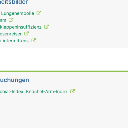
eitsbilder
, Lungenembolie
amm
klappeninsuffizienz
Besenreiser
o intermittens
suchungen
chial-Index, Knöchel-Arm-Index