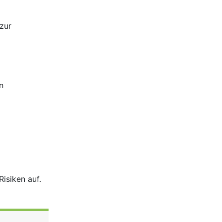
zur
n
isiken auf.