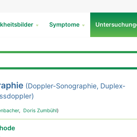
kheitsbilder
Symptome
Untersuchun
raphie
(Doppler-Sonographie, Duplex-
ssdoppler)
enbacher
,
Doris Zumbühl
)
hode