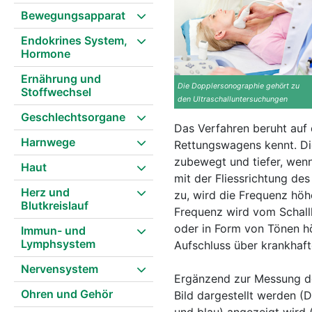
Bewegungsapparat
Endokrines System,
Hormone
Ernährung und
Die Dopplersonographie gehört zu
Stoffwechsel
den Ultraschalluntersuchungen
Geschlechtsorgane
Das Verfahren beruht auf
Harnwege
Rettungswagens kennt. Die
zubewegt und tiefer, wenn
Haut
mit der Fliessrichtung des
Herz und
zu, wird die Frequenz höhe
Blutkreislauf
Frequenz wird vom Schallko
oder in Form von Tönen hö
Immun- und
Lymphsystem
Aufschluss über krankhaf
Nervensystem
Ergänzend zur Messung des
Ohren und Gehör
Bild dargestellt werden (D