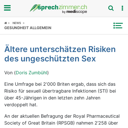
Fokus
NEWS
GESUNDHEIT ALLGEMEIN
Krankheitsbilder
Ältere unterschätzen Risiken
Symptome
des ungeschützten Sex
Untersuchungen
Von (
Doris Zumbühl
)
News
Eine Umfrage bei 2'000 Briten ergab, dass sich das
Risiko für sexuell übertragbare Infektionen (STI) bei
Ratgeber
über 45-Jährigen in den letzten zehn Jahren
verdoppelt hat.
Rubriken
An der aktuellen Befragung der Royal Pharmaceutical
Society of Great Britain (RPSGB) nahmen 2’258 über